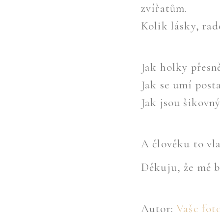
zvířatům.
Kolik lásky, rad
Jak holky přesně
Jak se umí posta
Jak jsou šikovn
A člověku to vl
Děkuju, že mě b
Autor:
Vaše fot