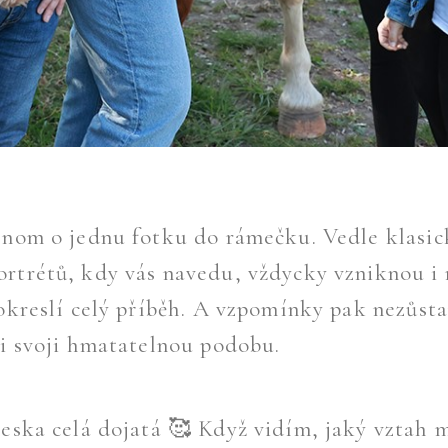
enom o jednu fotku do rámečku. Vedle klasi
rtrétů, kdy vás navedu, vždycky vzniknou 
dokreslí celý příběh. A vzpomínky pak nezůsta
 i svoji hmatatelnou podobu.
neska celá dojatá 🥰 Když vidím, jaký vztah m