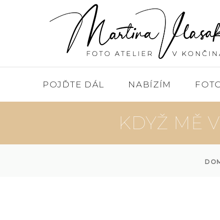
POJĎTE DÁL
NABÍZÍM
FOT
KDYŽ MĚ 
DO