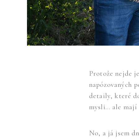
Protože nejde j
napózovaných po
detaily, které 
mysli… ale mají
No, a já jsem d