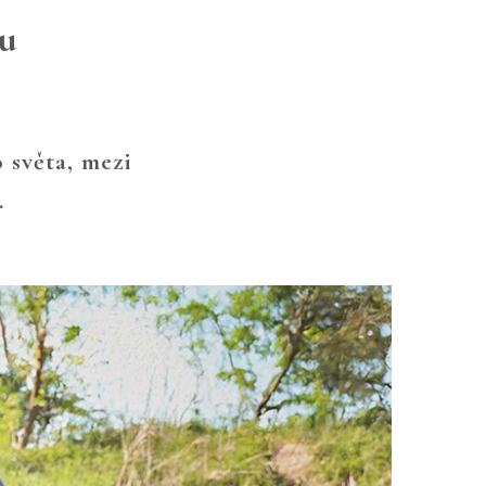
ku
 světa, mezi
.