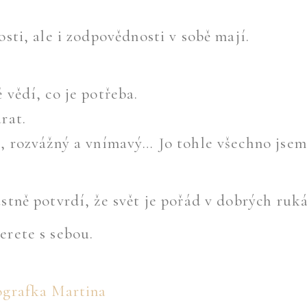
osti, ale i zodpovědnosti v sobě mají.
 vědí, co je potřeba.
rat.
ý, rozvážný a vnímavý… Jo tohle všechno jsem
astně potvrdí, že svět je pořád v dobrých ruk
erete s sebou.
ografka Martina