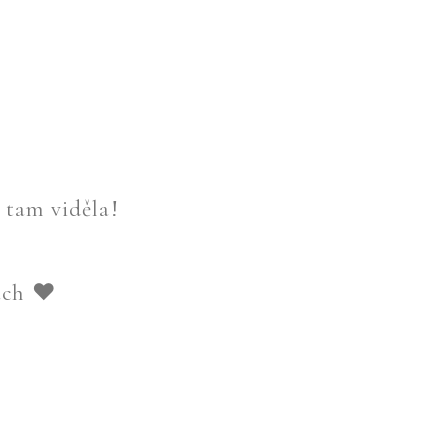
 tam viděla!
ách ❤️