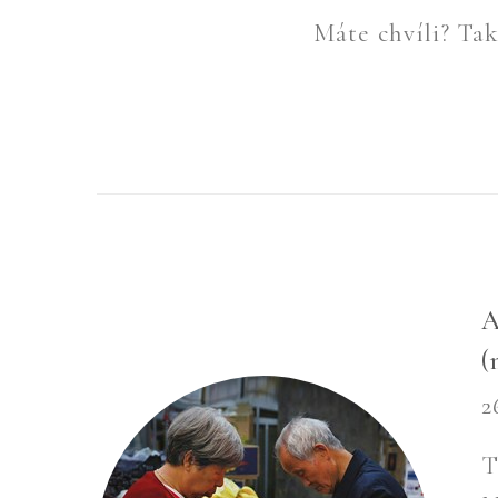
Máte chvíli? Tak 
A
(
2
T