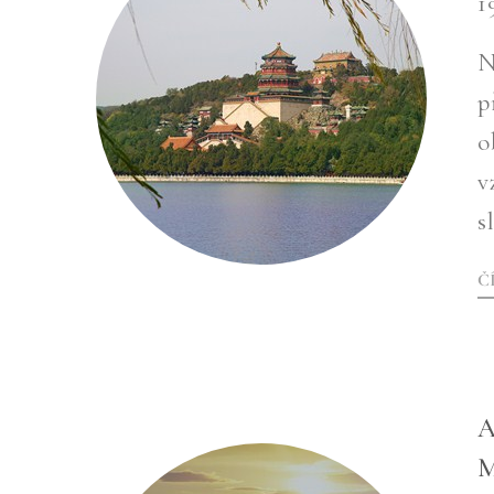
1
N
p
o
v
s
Č
A
M