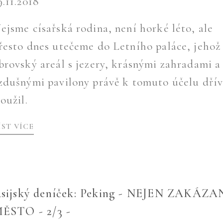
9.11.2018
ejsme císařská rodina, není horké léto, ale
řesto dnes utečeme do Letního paláce, jehož
brovský areál s jezery, krásnými zahradami a
zdušnými pavilony právě k tomuto účelu dří
loužil.
ÍST VÍCE
sijský deníček: Peking - NEJEN ZAKÁZA
ĚSTO - 2/3 -