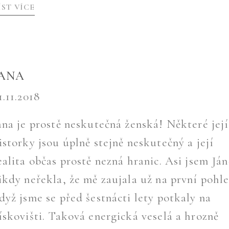
ÍST VÍCE
JANA
1.11.2018
ana je prostě neskutečná ženská! Některé její
istorky jsou úplně stejně neskutečný a její
ealita občas prostě nezná hranic. Asi jsem Ján
ikdy neřekla, že mě zaujala už na první pohl
dyž jsme se před šestnácti lety potkaly na
ískovišti. Taková energická veselá a hrozně