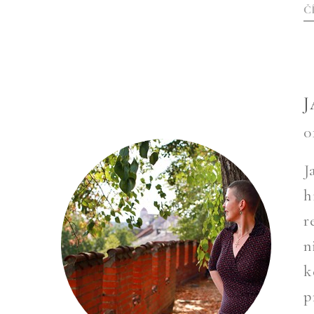
Č
0
J
h
r
n
k
p