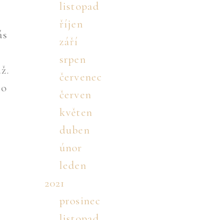
listopad
říjen
ás
září
srpen
ž.
červenec
 o
červen
květen
duben
únor
leden
2021
prosinec
listopad