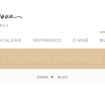
OGALERIE
REFERENCE
O MNĚ
B
TIPY, RADY, INSPIRACE
DOMŮ
BLOG