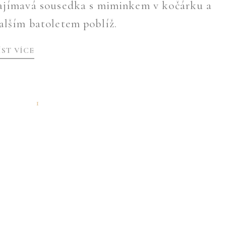
ajímavá sousedka s miminkem v kočárku a
alším batoletem poblíž.
ÍST VÍCE
1