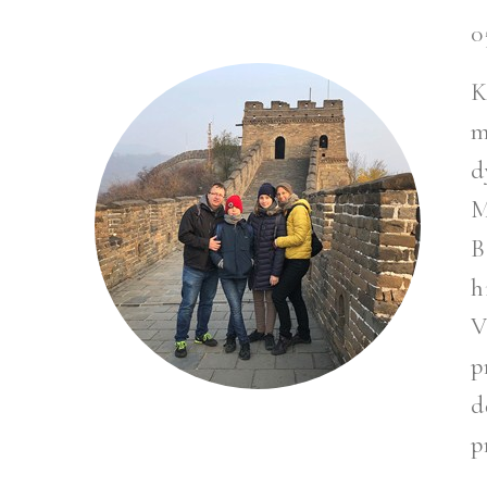
0
K
m
d
M
B
h
V
p
d
p