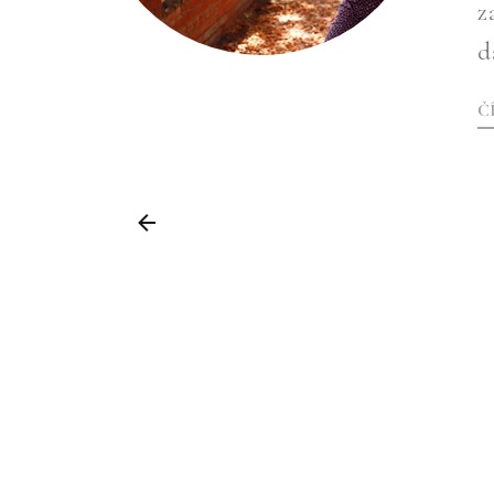
z
d
Č