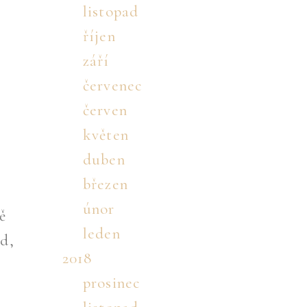
listopad
říjen
září
červenec
červen
květen
duben
březen
únor
ě
leden
ed,
2018
prosinec