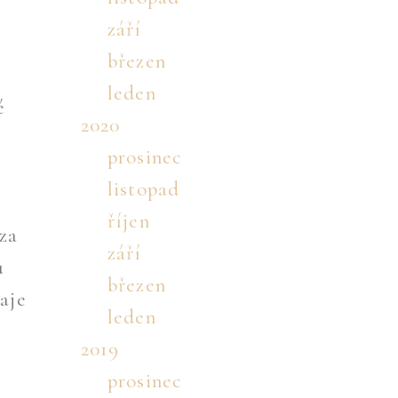
září
březen
leden
é
2020
prosinec
listopad
říjen
za
září
u
březen
aje
leden
2019
prosinec