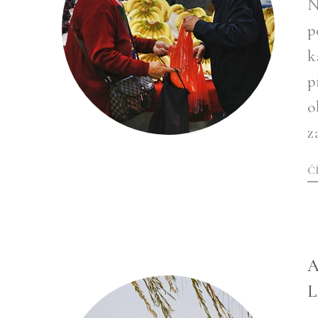
N
p
k
p
o
z
Č
A
L