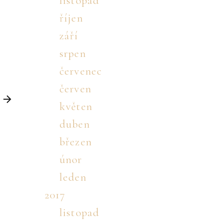
listopad
říjen
září
srpen
červenec
červen
květen
duben
březen
únor
leden
2017
listopad