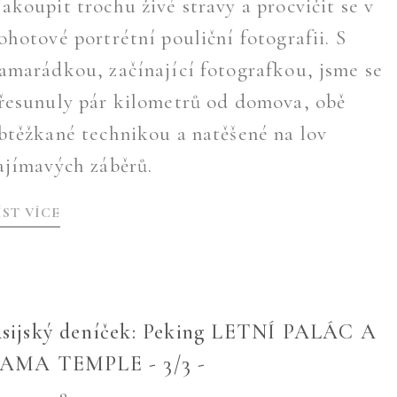
akoupit trochu živé stravy a procvičit se v
ohotové portrétní pouliční fotografii. S
amarádkou, začínající fotografkou, jsme se
řesunuly pár kilometrů od domova, obě
btěžkané technikou a natěšené na lov
ajímavých záběrů.
ÍST VÍCE
sijský deníček: Peking LETNÍ PALÁC A
AMA TEMPLE - 3/3 -