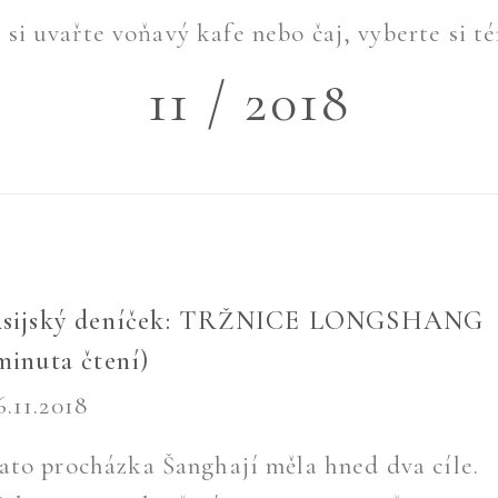
si uvařte voňavý kafe nebo čaj, vyberte si té
11 / 2018
sijský deníček: TRŽNICE LONGSHANG
minuta čtení)
6.11.2018
ato procházka Šanghají měla hned dva cíle.