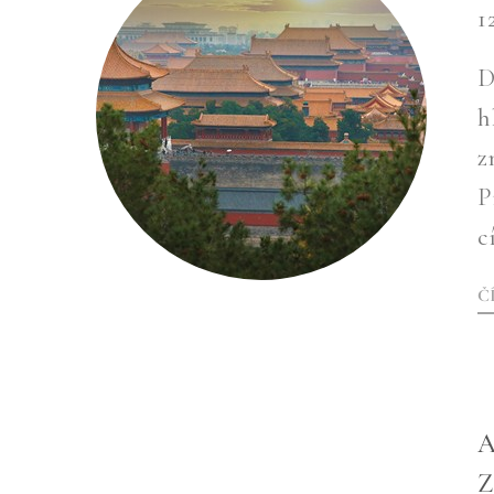
1
D
h
z
P
c
Č
A
Z