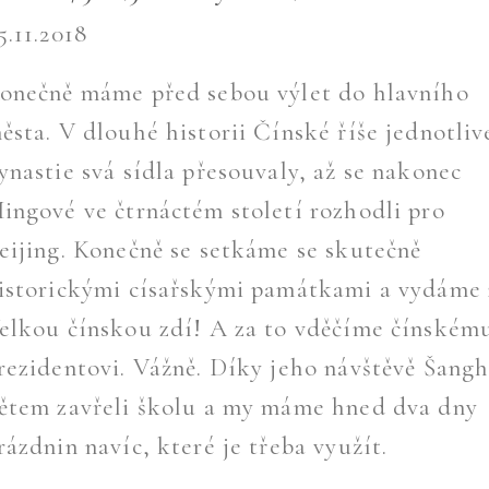
5.11.2018
onečně máme před sebou výlet do hlavního
ěsta. V dlouhé historii Čínské říše jednotliv
ynastie svá sídla přesouvaly, až se nakonec
ingové ve čtrnáctém století rozhodli pro
eijing. Konečně se setkáme se skutečně
istorickými císařskými památkami a vydáme 
elkou čínskou zdí! A za to vděčíme čínském
rezidentovi. Vážně. Díky jeho návštěvě Šangh
ětem zavřeli školu a my máme hned dva dny
rázdnin navíc, které je třeba využít.