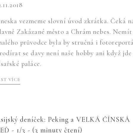
2.11.2018
neska vezmeme slovní úvod zkrátka. Čeká n
lavně Zakázané město a Chrám nebes. Nemít
nalého průvodce byla by stručná i fotoreportá
rodírat se davy není naše hobby ani když jde
ísařské paláce.
ÍST VÍCE
sijský deníček: Peking a VELKÁ ČÍNSKÁ
EĎ - 1/3 - (3 minuty čtení)