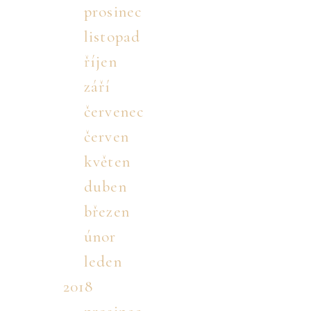
prosinec
listopad
říjen
září
červenec
červen
květen
duben
březen
únor
leden
2018