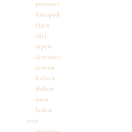
prosinec
listopad
říjen
září
srpen
červenec
červen
květen
duben
únor
leden
2021
prosinec