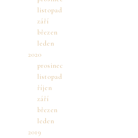
listopad
září
březen
leden
2020
prosinec
listopad
říjen
září
březen
leden
2019