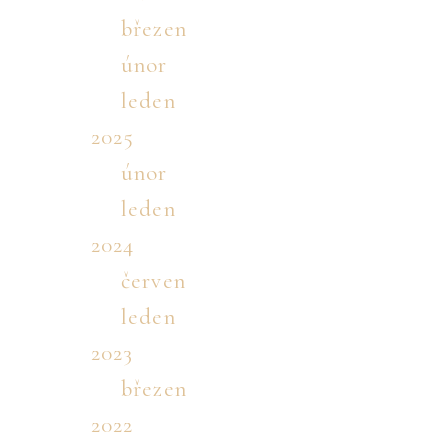
březen
únor
leden
2025
únor
leden
2024
červen
leden
2023
březen
2022