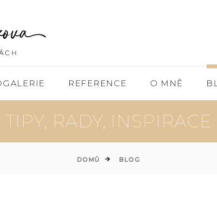
OGALERIE
REFERENCE
O MNĚ
B
TIPY, RADY, INSPIRACE
DOMŮ
BLOG