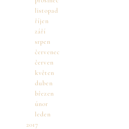
prosinec
listopad
říjen
září
srpen
červenec
červen
květen
duben
březen
únor
leden
2017