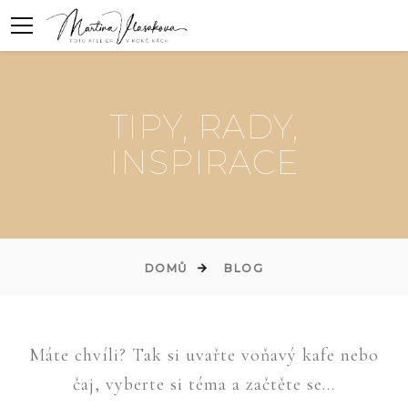
TIPY, RADY,
INSPIRACE
DOMŮ
BLOG
Máte chvíli? Tak si uvařte voňavý kafe nebo
čaj, vyberte si téma a začtěte se...