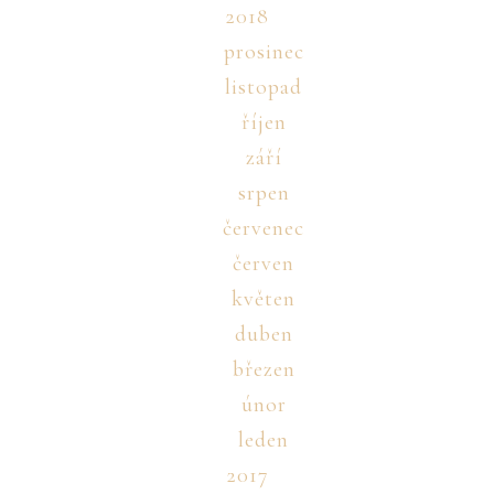
2018
prosinec
listopad
říjen
září
srpen
červenec
červen
květen
duben
březen
únor
leden
2017