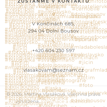
ZŮSTAŇME V KONTAKTU
V Končinách 685,
294 04 Dolní Bousov
+420 604 230 597
vlasakovam@seznam.cz
©
2026
.
Martina Vlasáková
.
Všechna práva
vyhrazena
.
Informace a obchodní