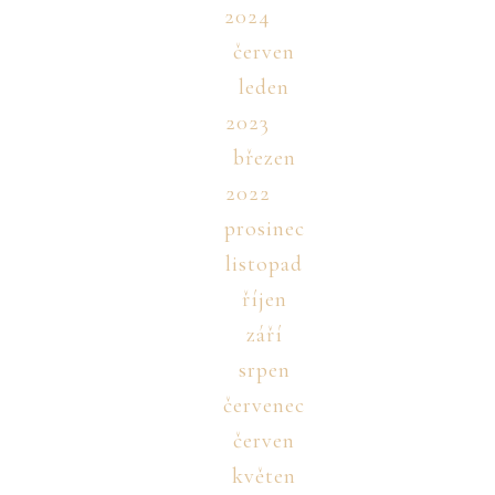
2024
červen
leden
2023
březen
2022
prosinec
listopad
říjen
září
srpen
červenec
červen
květen