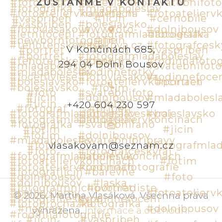
ZŮSTAŇME V KONTAKTU
V Končinách 685,
294 04 Dolní Bousov
+420 604 230 597
vlasakovam@seznam.cz
©
2026
.
Martina Vlasáková
.
Všechna práva
vyhrazena
.
Informace a obchodní