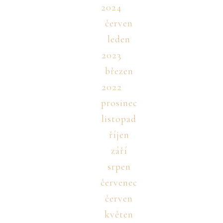
2024
červen
leden
2023
březen
2022
prosinec
listopad
říjen
září
srpen
červenec
červen
květen