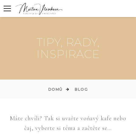
TIPY, RADY,
INSPIRACE
DOMŮ
BLOG
Máte chvíli? Tak si uvařte voňavý kafe nebo
čaj, vyberte si téma a začtěte se...