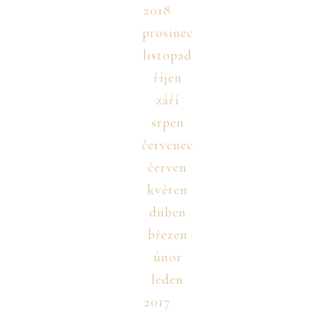
2018
prosinec
listopad
říjen
září
srpen
červenec
červen
květen
duben
březen
únor
leden
2017