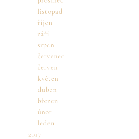
prosinec
listopad
říjen
září
srpen
červenec
červen
květen
duben
březen
únor
leden
2017