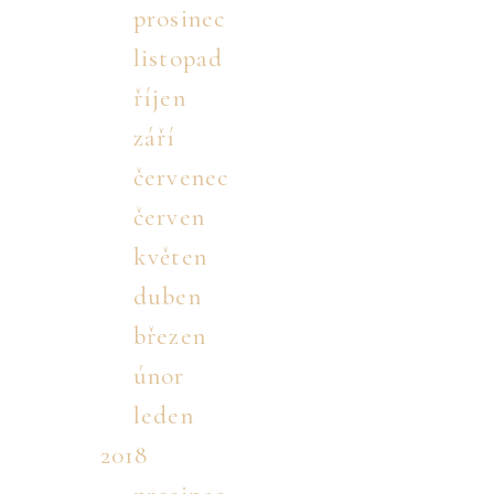
prosinec
listopad
říjen
září
červenec
červen
květen
duben
březen
únor
leden
2018