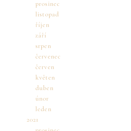
prosinec
listopad
říjen
září
srpen
červenec
červen
květen
duben
únor
leden
2021
prosinec