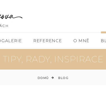
OGALERIE
REFERENCE
O MNĚ
B
TIPY, RADY, INSPIRACE
DOMŮ
BLOG