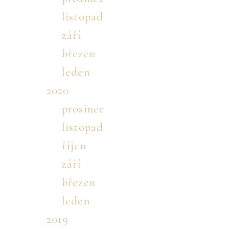
listopad
září
březen
leden
2020
prosinec
listopad
říjen
září
březen
leden
2019