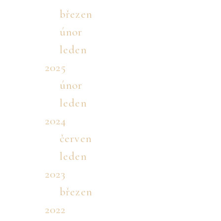
březen
únor
leden
2025
únor
leden
2024
červen
leden
2023
březen
2022